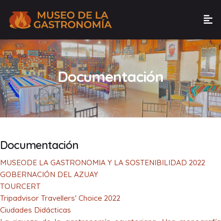
Documentación
Documentación
MUSEODE LA GASTRONOMIA Y LA SOSTENIBILIDAD 2022
GOBERNACIÓN DEL AZUAY
TOURCERT
Tripadvisor Travellers' Choice 2022
Ciudades Didácticas